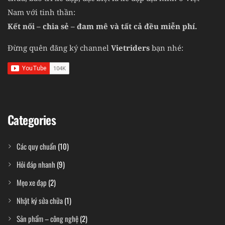
Nam với tinh thần:
Kết nối – chia sẻ – đam mê và tất cả đều miễn phí.
Đừng quên đăng ký channel
Vietriders
bạn nhé:
Categories
Các quy chuẩn
(10)
Hỏi đáp nhanh
(9)
Mẹo xe đạp
(2)
Nhật ký sửa chữa
(1)
Sản phẩm – công nghệ
(2)