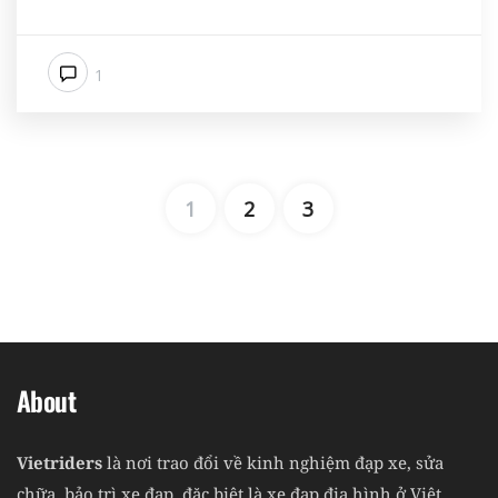
1
1
2
3
About
Vietriders
là nơi trao đổi về kinh nghiệm đạp xe, sửa
chữa, bảo trì xe đạp, đặc biệt là xe đạp địa hình ở Việt