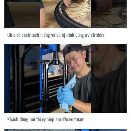
Chia sẻ cách tách niềng và vỏ bị dính cứng #vietriders
Khách đừng hối tội nghiệp em #foxvietnam