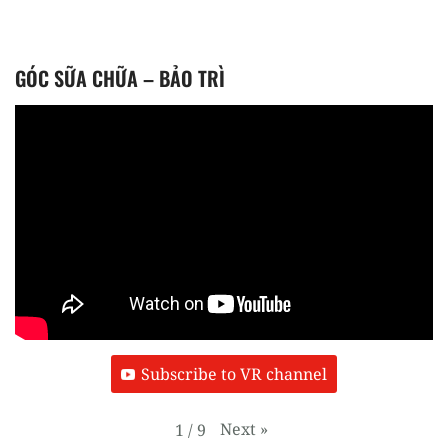
GÓC SỮA CHỮA – BẢO TRÌ
Subscribe to VR channel
Next
»
1
/
9