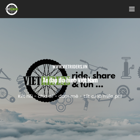
Home
Videos
Bài viết
WWW.VIETRIDERS.VN
Sản phẩm
Xe đạp địa hình Việt Nam
Hỏi đáp nhanh
Kết nối - chia sẻ - đam mê - tất cả là miễn phí
Nhật ký sửa chữa
About
Login