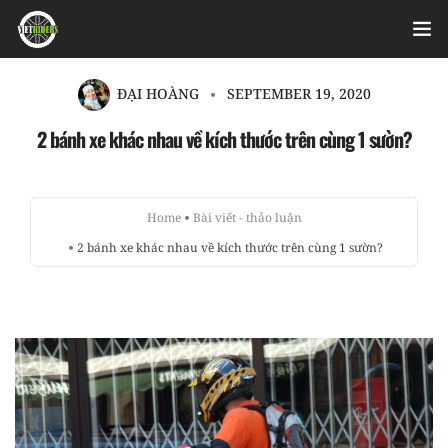
Home
ĐẠI HOÀNG
SEPTEMBER 19, 2020
2 bánh xe khác nhau về kích thước trên cùng 1 sườn?
Videos
Bài viết
Home
Bài viết - thảo luận
Sản phẩm
2 bánh xe khác nhau về kích thước trên cùng 1 sườn?
Hỏi đáp nhanh
Nhật ký sửa chữa
About
Login