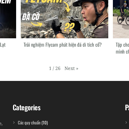
Lạt
Trải nghiệm Flycam phát hiện đá di tích cổ?
Tập chơ
mình c
Next
»
1
/
26
Categories
P
Các quy chuẩn
(10)
e,