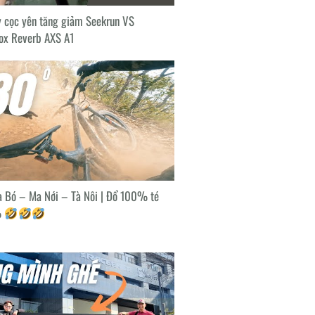
y cọc yên tăng giảm Seekrun VS
ox Reverb AXS A1
 Bó – Ma Nới – Tà Nôi | Đổ 100% té
%