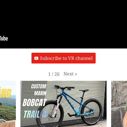
Subscribe to VR channel
Next
»
1
/
26