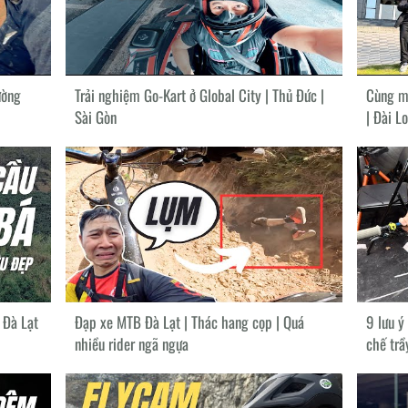
ường
Trải nghiệm Go-Kart ở Global City | Thủ Đức |
Cùng mì
Sài Gòn
| Đài L
 Đà Lạt
Đạp xe MTB Đà Lạt | Thác hang cọp | Quá
9 lưu ý
nhiều rider ngã ngựa
chế trầ