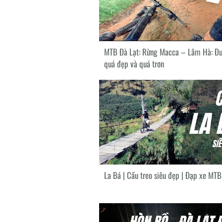
MTB Đà Lạt: Rừng Macca – Lâm Hà: Đ
quá đẹp và quá trơn
La Bá | Cầu treo siêu đẹp | Đạp xe MTB