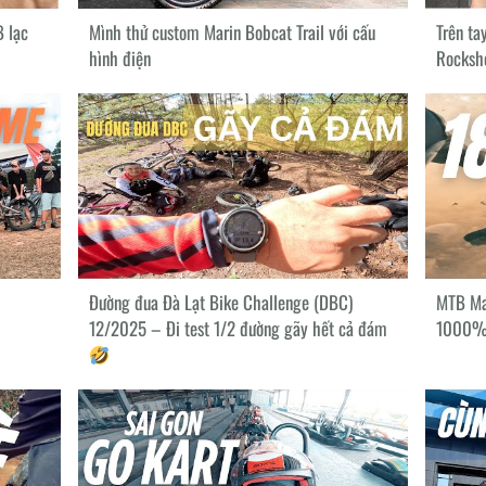
 lạc
Mình thử custom Marin Bobcat Trail với cấu
Trên ta
hình điện
Rocksh
Đường đua Đà Lạt Bike Challenge (DBC)
MTB Ma
12/2025 – Đi test 1/2 đường gãy hết cả đám
1000