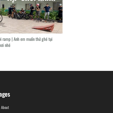
i ramp | Anh em muốn thử ghé tụi
hơi nhé
ages
About