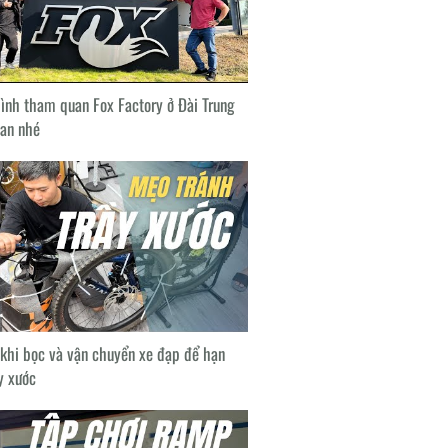
nh tham quan Fox Factory ở Đài Trung
oan nhé
 khi bọc và vận chuyển xe đạp để hạn
y xước