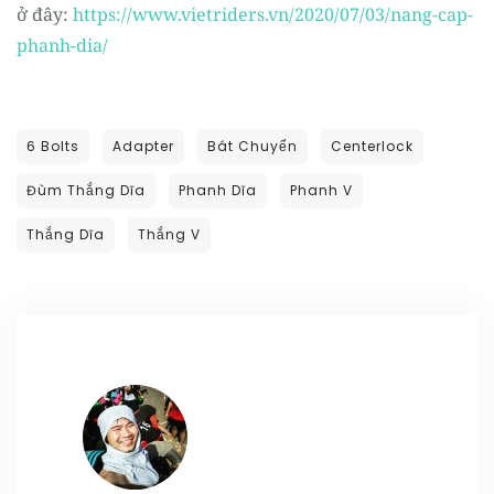
ở đây:
https://www.vietriders.vn/2020/07/03/nang-cap-
phanh-dia/
6 Bolts
Adapter
Bát Chuyển
Centerlock
Đùm Thắng Dĩa
Phanh Dĩa
Phanh V
Thắng Dĩa
Thắng V