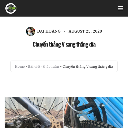
Home
ĐẠI HOÀNG
AUGUST 25, 2020
Videos
Chuyển thắng V sang thắng dĩa
Bài viết
Home
Bài viết - thảo luận
Chuyển thắng V sang thắng dĩa
Sản phẩm
Hỏi đáp nhanh
Nhật ký sửa chữa
About
Login