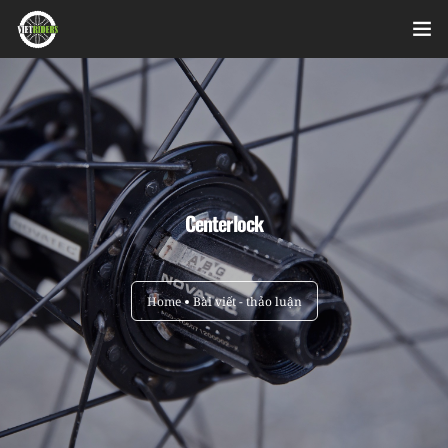
Home
Videos
Bài viết
Centerlock
Sản phẩm
Hỏi đáp nhanh
Home
Bài viết - thảo luận
Nhật ký sửa chữa
About
Login