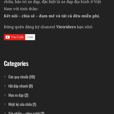
chữa, bảo trì xe đạp, đặc biệt là xe đạp địa hình ở Việt
Nam với tinh thần:
Kết nối – chia sẻ – đam mê và tất cả đều miễn phí.
Đừng quên đăng ký channel
Vietriders
bạn nhé:
Categories
Các quy chuẩn
(10)
Hỏi đáp nhanh
(9)
Mẹo xe đạp
(2)
Nhật ký sửa chữa
(1)
Sản phẩm – công nghệ
(2)