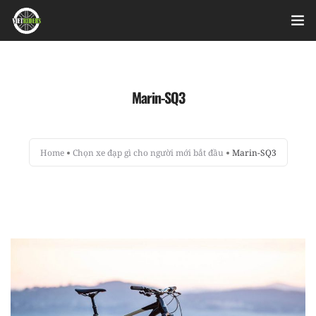
Home
Marin-SQ3
Videos
Bài viết
Home
Chọn xe đạp gì cho người mới bắt đầu
Marin-SQ3
Sản phẩm
Hỏi đáp nhanh
Nhật ký sửa chữa
About
Login