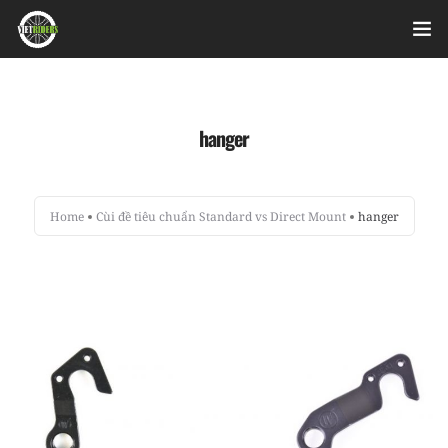
Home
hanger
Videos
Bài viết
Home
Cùi đề tiêu chuẩn Standard vs Direct Mount
hanger
Sản phẩm
Hỏi đáp nhanh
Nhật ký sửa chữa
About
Login