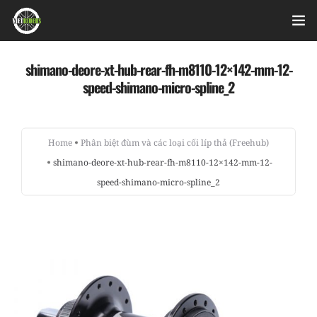
Home
shimano-deore-xt-hub-rear-fh-m8110-12×142-mm-12-
speed-shimano-micro-spline_2
Videos
Bài viết
Home
Phân biệt đùm và các loại cối líp thả (Freehub)
shimano-deore-xt-hub-rear-fh-m8110-12×142-mm-12-
Sản phẩm
speed-shimano-micro-spline_2
Hỏi đáp nhanh
Nhật ký sửa chữa
About
Login