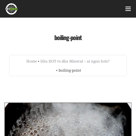
Home
boiling-point
Videos
Bài viết
Home
Dầu DOT vs dầu Mineral – ai ngon hơn?
boiling-point
Sản phẩm
Hỏi đáp nhanh
Nhật ký sửa chữa
About
Login