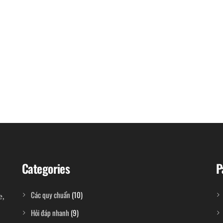
Categories
P
Các quy chuẩn
(10)
e,
Hỏi đáp nhanh
(9)