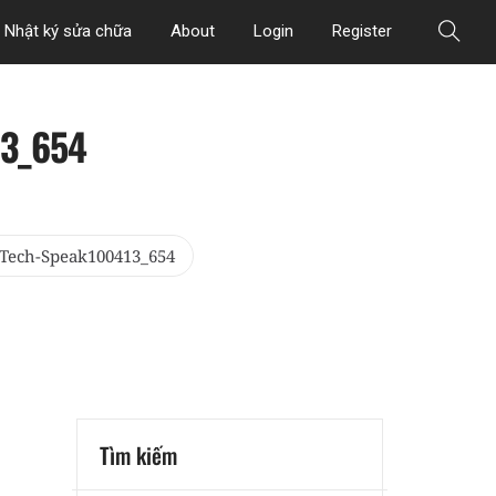
Nhật ký sửa chữa
About
Login
Register
13_654
Tech-Speak100413_654
Tìm kiếm