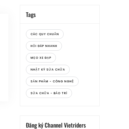
Tags
CÁC QUY CHUẨN
HỎI ĐÁP NHANH
MẸO XE ĐẠP
NHẬT KÝ SỬA CHỮA
SẢN PHẨM - CÔNG NGHỆ
SỬA CHỮA - BẢO TRÌ
Đăng ký Channel Vietriders