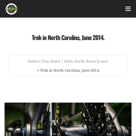
Home
Trek in North Carolina, June 2014.
Videos
Bài viết
Home
Trục Boost | Sườn chuẩn Boost là sao?
Trek in North Carolina, June 2014.
Sản phẩm
Hỏi đáp nhanh
Nhật ký sửa chữa
About
Login