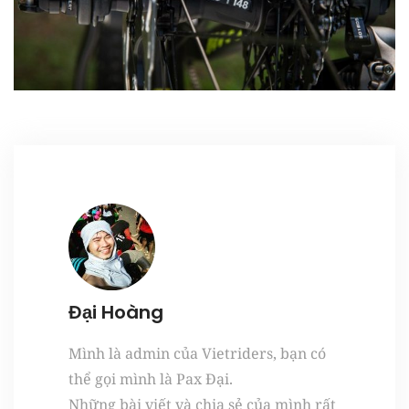
Register
Đại Hoàng
Mình là admin của Vietriders, bạn có
thể gọi mình là Pax Đại.
Những bài viết và chia sẻ của mình rất