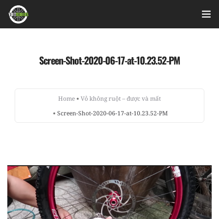
Home
Screen-Shot-2020-06-17-at-10.23.52-PM
Videos
Bài viết
Home
Vỏ không ruột – được và mất
Screen-Shot-2020-06-17-at-10.23.52-PM
Sản phẩm
Hỏi đáp nhanh
Nhật ký sửa chữa
About
Login