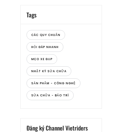
Tags
CÁC QUY CHUẨN
HỎI ĐÁP NHANH
MẸO XE ĐẠP
NHẬT KÝ SỬA CHỮA
SẢN PHẨM - CÔNG NGHỆ
SỬA CHỮA - BẢO TRÌ
Đăng ký Channel Vietriders