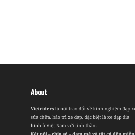
About
Vietriders
là nơi trao đổi về kinh nghiệm đạp x
sửa chữa, bảo trì xe đạp, đặc biệt là xe đạp địa
hình ở Việt Nam với tinh thần:
Kết nối – chia sẻ – đam mê và tất cả đều miễn