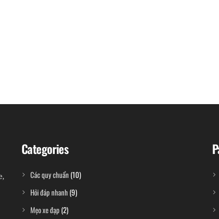
Categories
P
Các quy chuẩn
(10)
e,
Hỏi đáp nhanh
(9)
Mẹo xe đạp
(2)