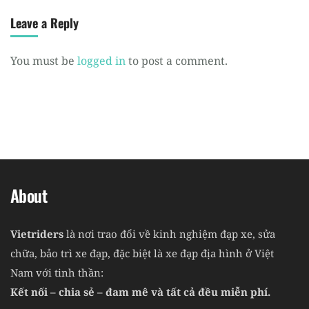
Leave a Reply
You must be
logged in
to post a comment.
About
Vietriders
là nơi trao đổi về kinh nghiệm đạp xe, sửa
chữa, bảo trì xe đạp, đặc biệt là xe đạp địa hình ở Việt
Nam với tinh thần:
Kết nối – chia sẻ – đam mê và tất cả đều miễn phí.