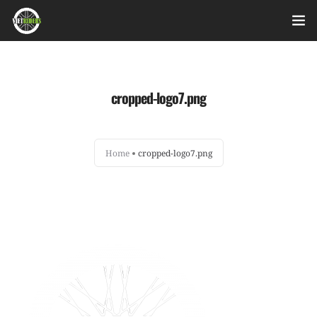
Home
cropped-logo7.png
Videos
Bài viết
Home
cropped-logo7.png
Sản phẩm
Hỏi đáp nhanh
Nhật ký sửa chữa
About
Login