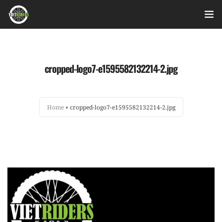
Home
cropped-logo7-e1595582132214-2.jpg
Videos
Bài viết
Home
cropped-logo7-e1595582132214-2.jpg
Sản phẩm
Hỏi đáp nhanh
Nhật ký sửa chữa
About
Login