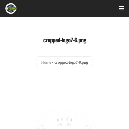
Home
cropped-logo7-6.png
Videos
Bài viết
Home
cropped-logo7-6.png
Sản phẩm
Hỏi đáp nhanh
Nhật ký sửa chữa
About
Login