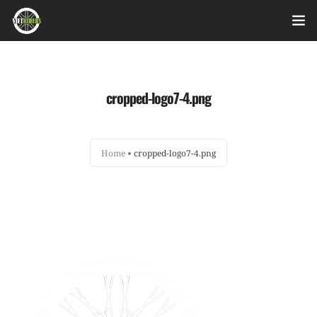
Home
cropped-logo7-4.png
Videos
Bài viết
Home
cropped-logo7-4.png
Sản phẩm
Hỏi đáp nhanh
Nhật ký sửa chữa
About
Login