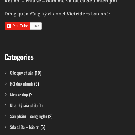
Kết nối – chia sẻ – đam mê và tất cả đều miễn phí.
Đừng quên đăng ký channel
Vietriders
bạn nhé:
Categories
Các quy chuẩn
(10)
Hỏi đáp nhanh
(9)
Mẹo xe đạp
(2)
Nhật ký sửa chữa
(1)
Sản phẩm – công nghệ
(2)
Sửa chữa – bảo trì
(6)