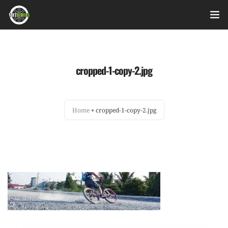
Home
cropped-1-copy-2.jpg
Videos
Bài viết
Home
cropped-1-copy-2.jpg
Sản phẩm
Hỏi đáp nhanh
Nhật ký sửa chữa
About
Login