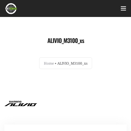
Home
ALIVIO_M3100_xs
Videos
Bài viết
Home
ALIVIO_M3100_xs
Sản phẩm
Hỏi đáp nhanh
Nhật ký sửa chữa
About
Login