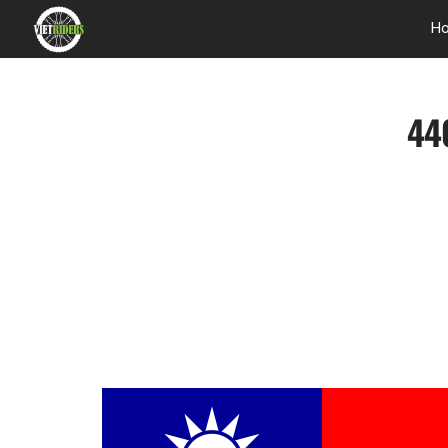
H
440