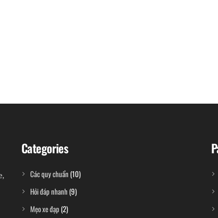
Categories
P
Các quy chuẩn
(10)
e,
Hỏi đáp nhanh
(9)
Mẹo xe đạp
(2)