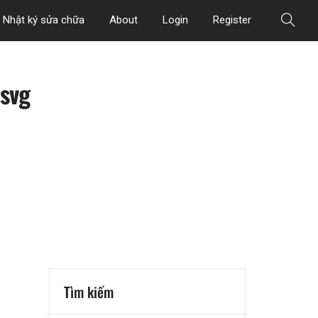
Nhật ký sửa chữa
About
Login
Register
.svg
Tìm kiếm