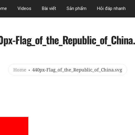
ome
Videos
Bài viết
Sản phẩm
Hỏi đáp nhanh
px-Flag_of_the_Republic_of_China
Home
440px-Flag_of_the_Republic_of_China.svg