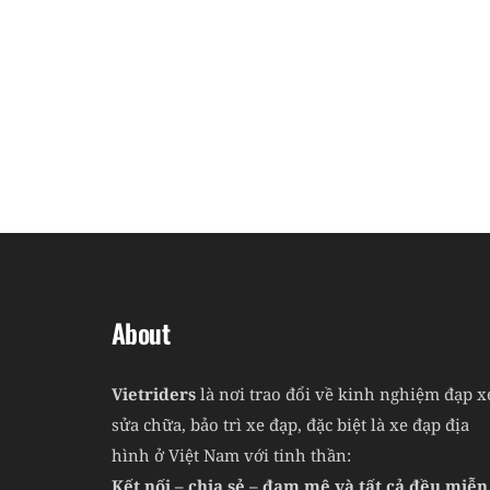
About
Vietriders
là nơi trao đổi về kinh nghiệm đạp x
sửa chữa, bảo trì xe đạp, đặc biệt là xe đạp địa
hình ở Việt Nam với tinh thần:
Kết nối – chia sẻ – đam mê và tất cả đều miễn