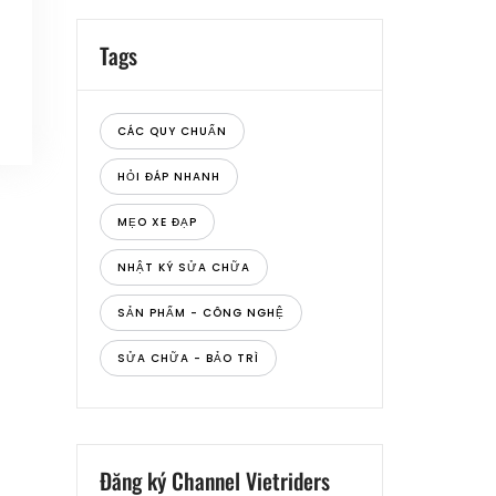
Tags
CÁC QUY CHUẨN
HỎI ĐÁP NHANH
MẸO XE ĐẠP
NHẬT KÝ SỬA CHỮA
SẢN PHẨM - CÔNG NGHỆ
SỬA CHỮA - BẢO TRÌ
Đăng ký Channel Vietriders