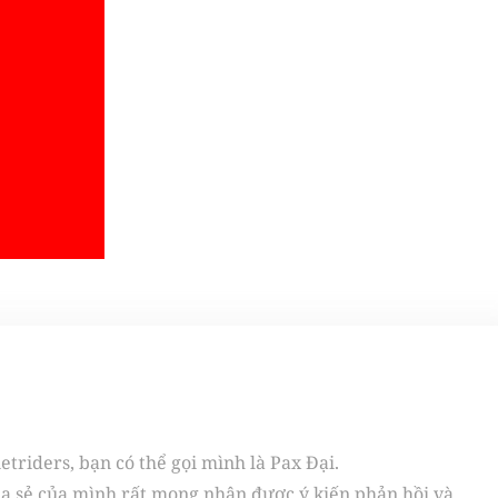
triders, bạn có thể gọi mình là Pax Đại.
ia sẻ của mình rất mong nhận được ý kiến phản hồi và