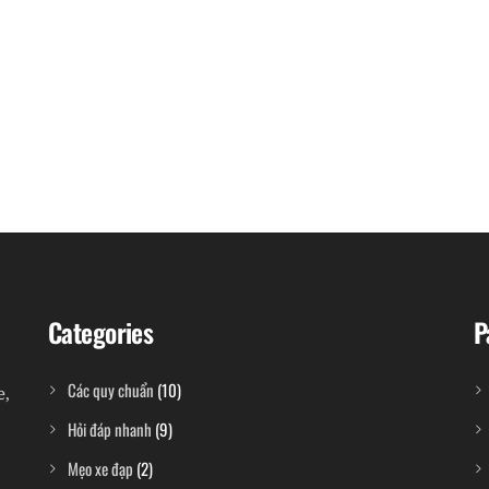
Categories
P
Các quy chuẩn
(10)
e,
Hỏi đáp nhanh
(9)
Mẹo xe đạp
(2)