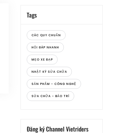
Tags
CÁC QUY CHUẨN
HỎI ĐÁP NHANH
MẸO XE ĐẠP
NHẬT KÝ SỬA CHỮA
SẢN PHẨM - CÔNG NGHỆ
SỬA CHỮA - BẢO TRÌ
Đăng ký Channel Vietriders