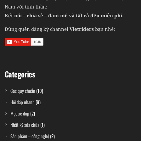
Nam với tinh thần:
Kết nối – chia sẻ – đam mê và tất cả đều miễn phí.
Đừng quên đăng ký channel
Vietriders
bạn nhé:
Categories
Các quy chuẩn
(10)
Hỏi đáp nhanh
(9)
Mẹo xe đạp
(2)
Nhật ký sửa chữa
(1)
Sản phẩm – công nghệ
(2)