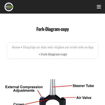
Home
Fork-Diagram-copy
Videos
Bài viết
Home
Tổng hợp các thắc mắc về giảm xóc trước trên xe đạp
Fork-Diagram-copy
Sản phẩm
Hỏi đáp nhanh
Nhật ký sửa chữa
About
Login