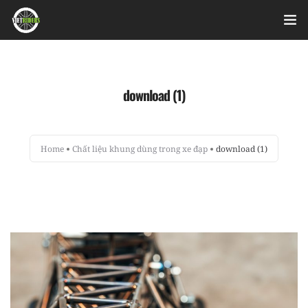
Home
download (1)
Videos
Bài viết
Home
Chất liệu khung dùng trong xe đạp
download (1)
Sản phẩm
Hỏi đáp nhanh
Nhật ký sửa chữa
About
Login