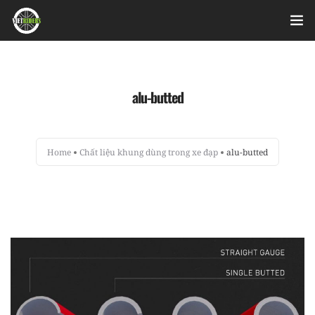
Home
alu-butted
Videos
Bài viết
Home
Chất liệu khung dùng trong xe đạp
alu-butted
Sản phẩm
Hỏi đáp nhanh
Nhật ký sửa chữa
About
Login