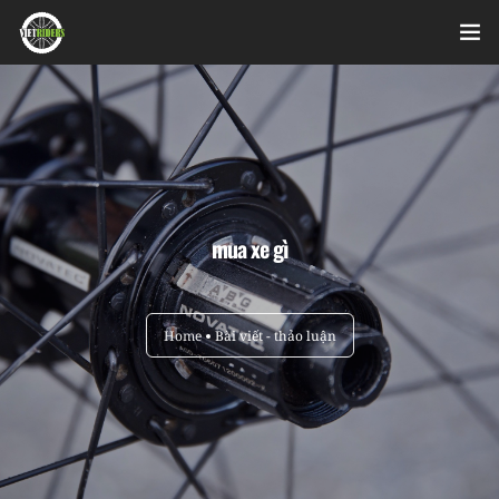
Home
Videos
Bài viết
mua xe gì
Sản phẩm
Hỏi đáp nhanh
Home
Bài viết - thảo luận
Nhật ký sửa chữa
About
Login