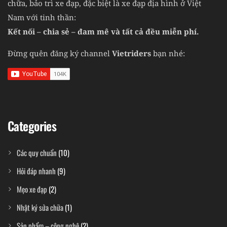
chữa, bảo trì xe đạp, đặc biệt là xe đạp địa hình ở Việt
Nam với tinh thần:
Kết nối – chia sẻ – đam mê và tất cả đều miễn phí.
Đừng quên đăng ký channel
Vietriders
bạn nhé:
Categories
Các quy chuẩn
(10)
Hỏi đáp nhanh
(9)
Mẹo xe đạp
(2)
Nhật ký sửa chữa
(1)
Sản phẩm – công nghệ
(2)