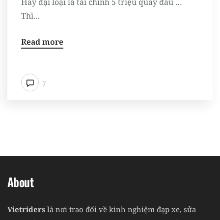
Hay đại loại là tài chính 5 triệu quay đầu …
Thì...
Read more
7
About
Vietriders
là nơi trao đổi về kinh nghiệm đạp xe, sửa