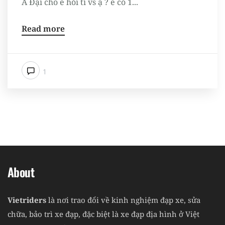
A Đại cho e hỏi tí vs ạ ? e có 1...
Read more
1
About
Vietriders
là nơi trao đổi về kinh nghiệm đạp xe, sửa
chữa, bảo trì xe đạp, đặc biệt là xe đạp địa hình ở Việt