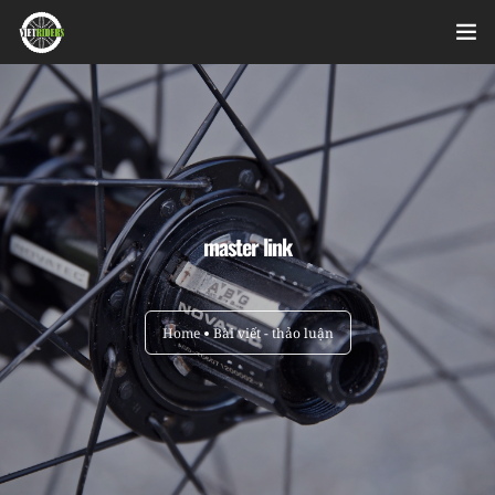
Home
Videos
Bài viết
master link
Sản phẩm
Hỏi đáp nhanh
Home
Bài viết - thảo luận
Nhật ký sửa chữa
About
Login