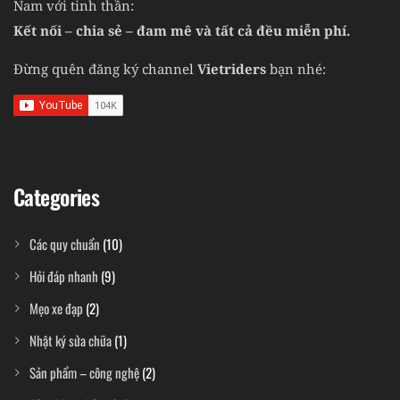
Nam với tinh thần:
Kết nối – chia sẻ – đam mê và tất cả đều miễn phí.
Đừng quên đăng ký channel
Vietriders
bạn nhé:
Categories
Các quy chuẩn
(10)
Hỏi đáp nhanh
(9)
Mẹo xe đạp
(2)
Nhật ký sửa chữa
(1)
Sản phẩm – công nghệ
(2)