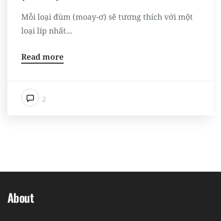
Mỗi loại đùm (moay-ơ) sẽ tương thích với một
loại líp nhất...
Read more
2
About