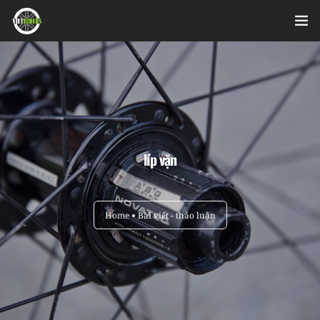
Home
Videos
Bài viết
líp vặn
Sản phẩm
Hỏi đáp nhanh
Home
Bài viết - thảo luận
Nhật ký sửa chữa
About
Login