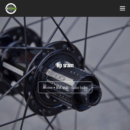
Home
Videos
Bài viết
líp sram
Sản phẩm
Hỏi đáp nhanh
Home
Bài viết - thảo luận
Nhật ký sửa chữa
About
Login