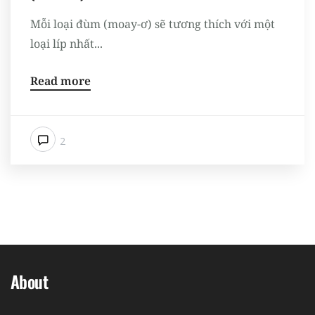
Mỗi loại đùm (moay-ơ) sẽ tương thích với một
loại líp nhất...
Read more
2
About