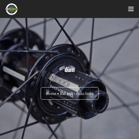
Home
Videos
Bài viết
đùm
Sản phẩm
Hỏi đáp nhanh
Home
Bài viết - thảo luận
Nhật ký sửa chữa
About
Login