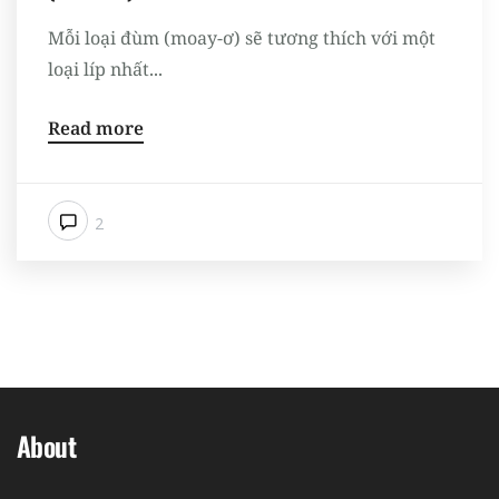
Mỗi loại đùm (moay-ơ) sẽ tương thích với một
loại líp nhất...
Read more
2
About