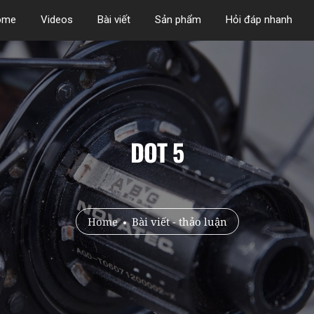
ome
Videos
Bài viết
Sản phẩm
Hỏi đáp nhanh
DOT 5
Home
Bài viết - thảo luận