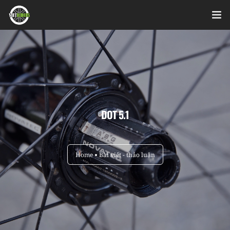
Home
Videos
Bài viết
DOT 5.1
Sản phẩm
Hỏi đáp nhanh
Home
Bài viết - thảo luận
Nhật ký sửa chữa
About
Login