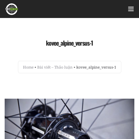
Home
kovee_alpine_versus-1
Videos
Bài viết
Home
Bài viết – Thảo luận
kovee_alpine_versus-1
Sản phẩm
Hỏi đáp nhanh
Nhật ký sửa chữa
About
Login