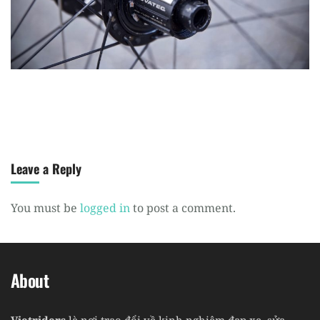
Register
Leave a Reply
You must be
logged in
to post a comment.
About
Vietriders
là nơi trao đổi về kinh nghiệm đạp xe, sửa