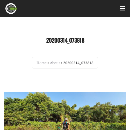
Home
20200314_073818
Videos
Bài viết
Home
About
20200314_073818
Sản phẩm
Hỏi đáp nhanh
Nhật ký sửa chữa
About
Login