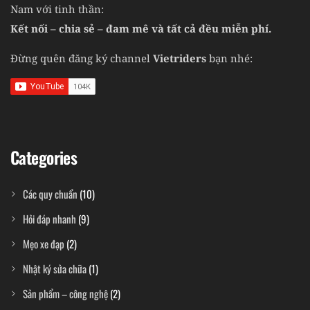
Nam với tinh thần:
Kết nối – chia sẻ – đam mê và tất cả đều miễn phí.
Đừng quên đăng ký channel
Vietriders
bạn nhé:
Categories
Các quy chuẩn
(10)
Hỏi đáp nhanh
(9)
Mẹo xe đạp
(2)
Nhật ký sửa chữa
(1)
Sản phẩm – công nghệ
(2)