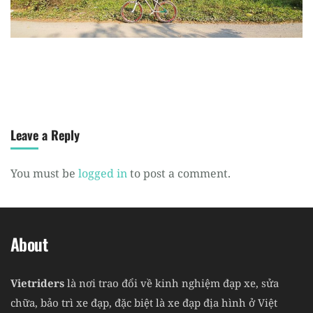
Register
Leave a Reply
You must be
logged in
to post a comment.
About
Vietriders
là nơi trao đổi về kinh nghiệm đạp xe, sửa
chữa, bảo trì xe đạp, đặc biệt là xe đạp địa hình ở Việt