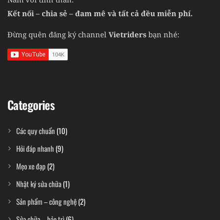
Kết nối – chia sẻ – đam mê và tất cả đều miễn phí.
Đừng quên đăng ký channel
Vietriders
bạn nhé:
Categories
Các quy chuẩn
(10)
Hỏi đáp nhanh
(9)
Mẹo xe đạp
(2)
Nhật ký sửa chữa
(1)
Sản phẩm – công nghệ
(2)
Sửa chữa – bảo trì
(6)