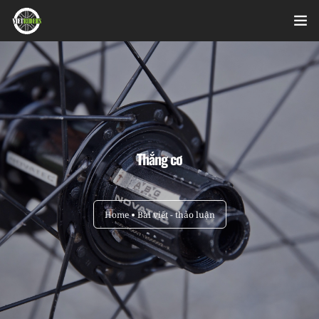
Home
Videos
Bài viết
Thắng cơ
Sản phẩm
Hỏi đáp nhanh
Home
Bài viết - thảo luận
Nhật ký sửa chữa
About
Login