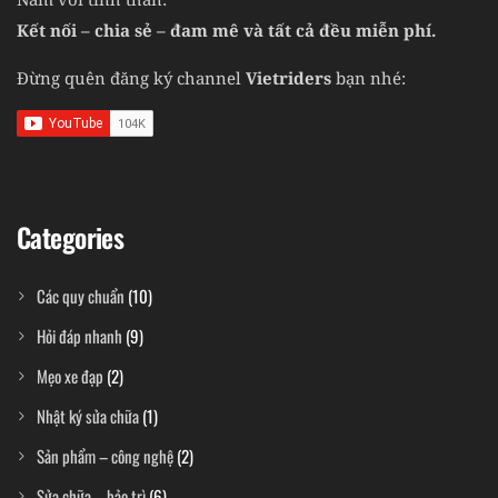
Kết nối – chia sẻ – đam mê và tất cả đều miễn phí.
Đừng quên đăng ký channel
Vietriders
bạn nhé:
Categories
Các quy chuẩn
(10)
Hỏi đáp nhanh
(9)
Mẹo xe đạp
(2)
Nhật ký sửa chữa
(1)
Sản phẩm – công nghệ
(2)
Sửa chữa – bảo trì
(6)