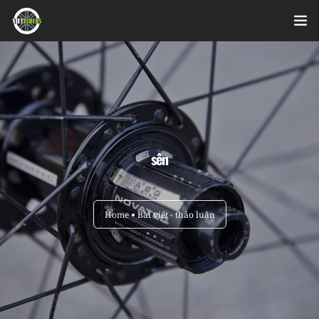
Home
Videos
Bài viết
sên
Sản phẩm
Hỏi đáp nhanh
Home
Bài viết - thảo luận
Nhật ký sửa chữa
About
Login