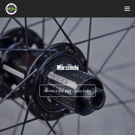
Home
Videos
Bài viết
Marzzochi
Sản phẩm
Hỏi đáp nhanh
Home
Bài viết - thảo luận
Nhật ký sửa chữa
About
Login