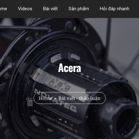
ome
Videos
Bài viết
Sản phẩm
Hỏi đáp nhanh
Acera
Home
Bài viết - thảo luận