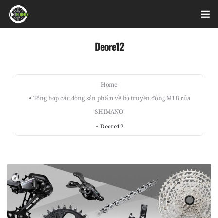
Home
Deore12
Videos
Home
Bài viết
Tổng hợp các dòng sản phẩm về bộ truyền động MTB của
SHIMANO
Sản phẩm
Deore12
Hỏi đáp nhanh
Nhật ký sửa chữa
About
Login